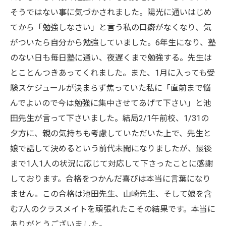
そうではない事に気づかされました。陽光に通いはじめ
てから「勉強しなさい」と言う私の口癖がなくなり、気
がついたら自分から勉強していました。6年生になり、塾
のない日も毎日塾に通い、夜遅くまで勉強する。先生は
とことんつきあってくれました。また、1月に入っても受
験スケジュールが決まらず焦っていた私に「直前まで悩
んでよいので今は勉強に集中させてあげて下さい」と池
田先生が言って下さいました。結局2/1午前校、1/31の
夕方に、親の気持ちも考慮していただいた上で、先生と
娘で話して決めるという前代未聞になりましたが、最後
まで1人1人の状況に応じて対応して下さったことに感謝
しております。合格をつかんだ喜びは本当に言葉になり
ません。この合格は池田先生、山崎先生、そして娘を含
む7人のクラスメイトを頑張れたこその結果です。本当に
ありがとうございました。