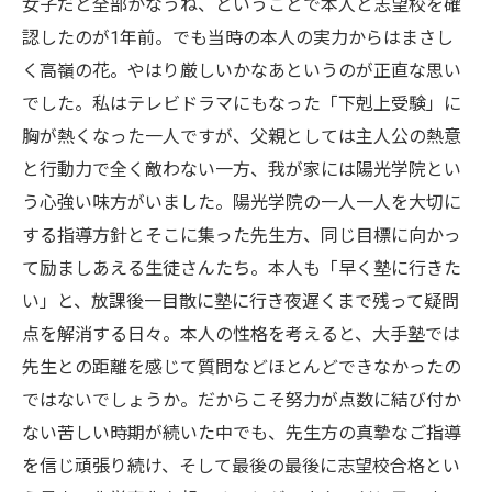
女子だと全部かなうね、ということで本人と志望校を確
認したのが1年前。でも当時の本人の実力からはまさし
く高嶺の花。やはり厳しいかなあというのが正直な思い
でした。私はテレビドラマにもなった「下剋上受験」に
胸が熱くなった一人ですが、父親としては主人公の熱意
と行動力で全く敵わない一方、我が家には陽光学院とい
う心強い味方がいました。陽光学院の一人一人を大切に
する指導方針とそこに集った先生方、同じ目標に向かっ
て励ましあえる生徒さんたち。本人も「早く塾に行きた
い」と、放課後一目散に塾に行き夜遅くまで残って疑問
点を解消する日々。本人の性格を考えると、大手塾では
先生との距離を感じて質問などほとんどできなかったの
ではないでしょうか。だからこそ努力が点数に結び付か
ない苦しい時期が続いた中でも、先生方の真摯なご指導
を信じ頑張り続け、そして最後の最後に志望校合格とい